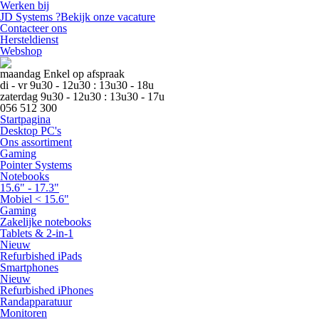
Werken bij
JD Systems ?
Bekijk onze vacature
Contacteer ons
Hersteldienst
Webshop
maandag
Enkel op afspraak
di - vr
9u30
-
12u30
:
13u30
-
18u
zaterdag
9u30
-
12u30
:
13u30
-
17u
056 512 300
Startpagina
Desktop PC's
Ons assortiment
Gaming
Pointer Systems
Notebooks
15.6" - 17.3"
Mobiel < 15.6"
Gaming
Zakelijke notebooks
Tablets & 2-in-1
Nieuw
Refurbished iPads
Smartphones
Nieuw
Refurbished iPhones
Randapparatuur
Monitoren