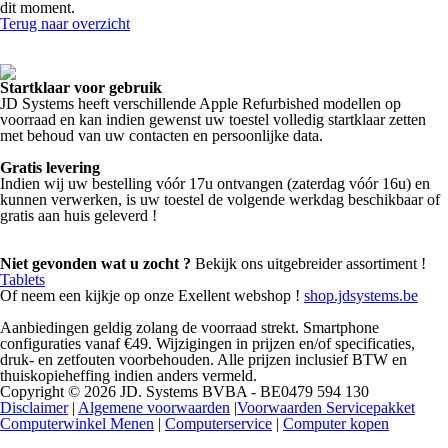
dit moment.
Terug naar overzicht
Startklaar voor gebruik
JD Systems heeft verschillende Apple Refurbished modellen op
voorraad en kan indien gewenst uw toestel volledig startklaar zetten
met behoud van uw contacten en persoonlijke data.
Gratis levering
Indien wij uw bestelling vóór 17u ontvangen (zaterdag vóór 16u) en
kunnen verwerken, is uw toestel de volgende werkdag beschikbaar of
gratis aan huis geleverd !
Niet gevonden wat u zocht ?
Bekijk ons uitgebreider assortiment !
Tablets
Of neem een kijkje op onze Exellent webshop !
shop.jdsystems.be
Aanbiedingen geldig zolang de voorraad strekt. Smartphone
configuraties vanaf €49. Wijzigingen in prijzen en/of specificaties,
druk- en zetfouten voorbehouden. Alle prijzen inclusief BTW en
thuiskopieheffing indien anders vermeld.
Copyright © 2026 JD. Systems BVBA - BE0479 594 130
Disclaimer
|
Algemene voorwaarden
|
Voorwaarden Servicepakket
Computerwinkel Menen
|
Computerservice
|
Computer kopen